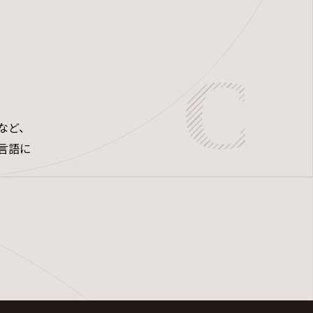
など、
言語に